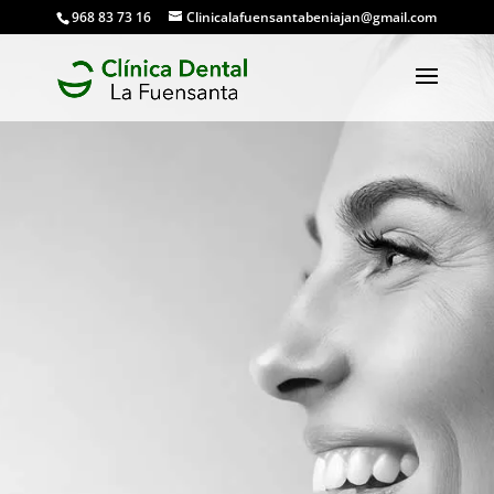
968 83 73 16
Clinicalafuensantabeniajan@gmail.com