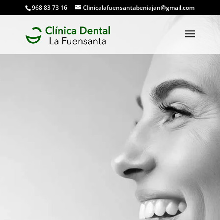
968 83 73 16
Clinicalafuensantabeniajan@gmail.com